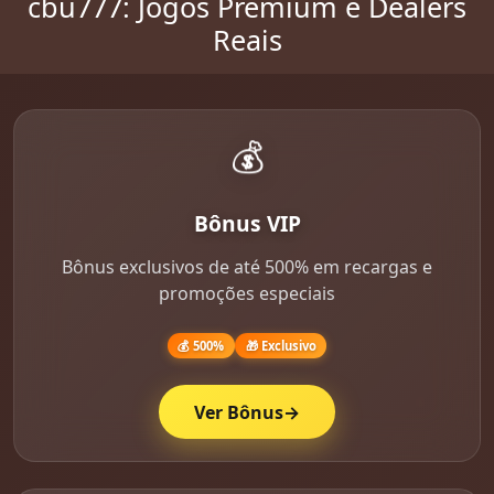
cbu777: Jogos Premium e Dealers
Reais
💰
Bônus VIP
Bônus exclusivos de até 500% em recargas e
promoções especiais
💰 500%
🎁 Exclusivo
Ver Bônus
→