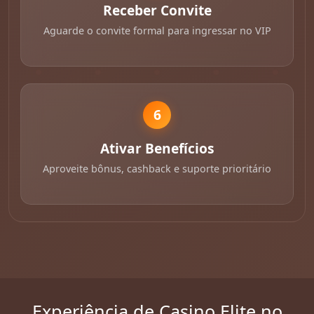
Receber Convite
Aguarde o convite formal para ingressar no VIP
6
Ativar Benefícios
Aproveite bônus, cashback e suporte prioritário
Experiência de Casino Elite no