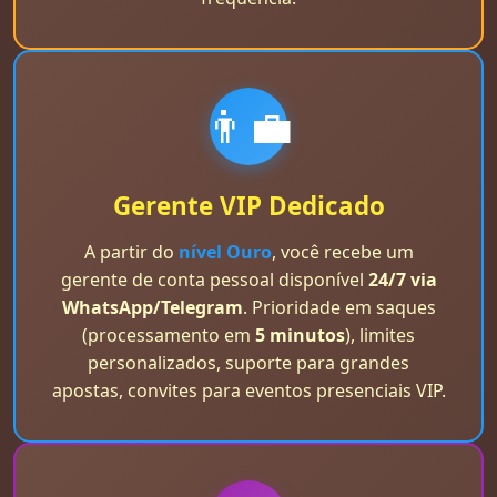
👨‍💼
Gerente VIP Dedicado
A partir do
nível Ouro
, você recebe um
gerente de conta pessoal disponível
24/7 via
WhatsApp/Telegram
. Prioridade em saques
(processamento em
5 minutos
), limites
personalizados, suporte para grandes
apostas, convites para eventos presenciais VIP.