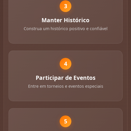
3
Manter Histórico
Construa um histórico positivo e confiável
4
Participar de Eventos
Entre em torneios e eventos especiais
5