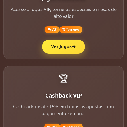
Acesso a jogos VIP, torneios especiais e mesas de
alto valor
🎮 VIP
🏆 Torneios
Ver Jogos
→
🏆
Cashback VIP
Cashback de até 15% em todas as apostas com
pagamento semanal
💸 15%
📅 Semanal