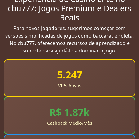
cbu777: Jogos Premium e Dealers
Reais
Para novos jogadores, sugerimos começar com
versões simplificadas de jogos como baccarat e roleta.
No cbu777, oferecemos recursos de aprendizado e
suporte para ajudá-lo a dominar o jogo.
5.247
VIPs Ativos
R$ 1.87k
Cashback Médio/Mês